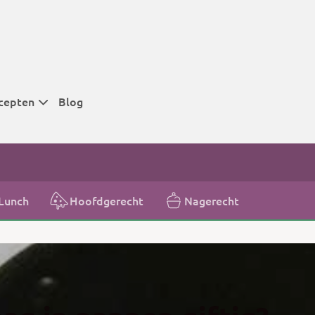
cepten
Blog
 tijden
 tijden
 tijden
Lunch
Hoofdgerecht
Nagerecht
t
r tijden