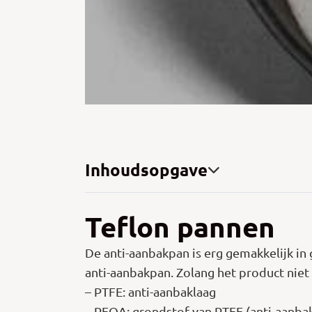
Inhoudsopgave
Teflon pannen
De anti-aanbakpan is erg gemakkelijk in
anti-aanbakpan. Zolang het product niet
– PTFE: anti-aanbaklaag
– PFOA: grondstof van PTFE (anti-aanbakl