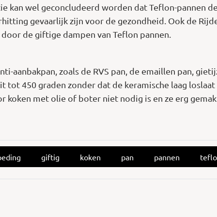
e kan wel geconcludeerd worden dat Teflon-pannen de de
rhitting gevaarlijk zijn voor de gezondheid. Ook de Ri
kt door de giftige dampen van Teflon pannen.
nti-aanbakpan, zoals de RVS pan, de emaillen pan, gieti
 tot 450 graden zonder dat de keramische laag loslaat 
r koken met olie of boter niet nodig is en ze erg gemak
oeding
giftig
koken
pan
pannen
tefl