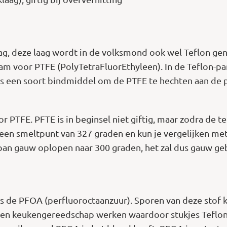
ag, deze laag wordt in de volksmond ook wel Teflon ge
aam voor PTFE (PolyTetraFluorEthyleen). In de Teflon-pa
s een soort bindmiddel om de PTFE te hechten aan de 
or PTFE. PFTE is in beginsel niet giftig, maar zodra d
t een smeltpunt van 327 graden en kun je vergelijken met
pan gauw oplopen naar 300 graden, het zal dus gauw ge
is de PFOA (perfluoroctaanzuur). Sporen van deze stof 
en keukengereedschap werken waardoor stukjes Teflon lo