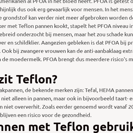
erikanen al PFOA in het bloed heeft. PFOA is getest op
ijnlijk dus ook erg gevaarlijk voor mensen. In het mens
 grondstof kan verder niet meer afgebroken worden door
ker met Teflon pannen kookt, stapelt het PFOA niveau in
tgebreid onderzocht bij mensen, maar het zou schade ku
lever en schildklier. Aangezien gebleken is dat PFOA bij 
 Ook bij zwangere vrouwen kan de anti-aanbaklaag extra
in de moedermelk. PFOA brengt dus meerdere risico’s 
zit Teflon?
aanbakpannen, de bekende merken zijn: Tefal, HEMA panne
 niet alleen in pannen, maar ook in bijvoorbeeld taart- e
en niet oververhit. Zoals eerder genoemd wordt vanaf
lijven een risico voor de gezondheid.
nen met Teflon gebrui