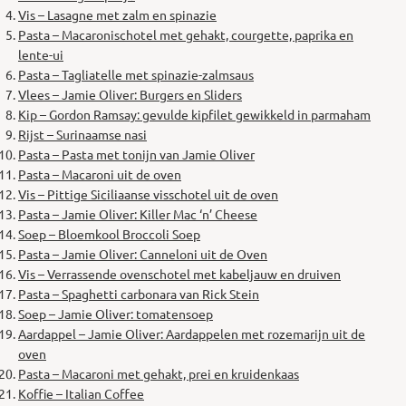
Vis – Lasagne met zalm en spinazie
Pasta – Macaronischotel met gehakt, courgette, paprika en
lente-ui
Pasta – Tagliatelle met spinazie-zalmsaus
Vlees – Jamie Oliver: Burgers en Sliders
Kip – Gordon Ramsay: gevulde kipfilet gewikkeld in parmaham
Rijst – Surinaamse nasi
Pasta – Pasta met tonijn van Jamie Oliver
Pasta – Macaroni uit de oven
Vis – Pittige Siciliaanse visschotel uit de oven
Pasta – Jamie Oliver: Killer Mac ‘n’ Cheese
Soep – Bloemkool Broccoli Soep
Pasta – Jamie Oliver: Canneloni uit de Oven
Vis – Verrassende ovenschotel met kabeljauw en druiven
Pasta – Spaghetti carbonara van Rick Stein
Soep – Jamie Oliver: tomatensoep
Aardappel – Jamie Oliver: Aardappelen met rozemarijn uit de
oven
Pasta – Macaroni met gehakt, prei en kruidenkaas
Koffie – Italian Coffee