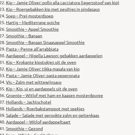
Kip – Jamie Oliver: pollo alla cacciatora (jagersstoof van kip)
Kip – Roergebakken kip met peultjes in pindasaus
Soep – Prei-mosterdsoep
Hartig – Mediterrane quiche
Smoothie – Appel Smoothie
Smoothie – Banaan
Smoothie – Banaan Sinaasappel Smoothie
Pasta – Penne all’arrabbiata
Aardappel – Nigella Lawson: gebakken aardappelen
Kip – Krokante kipstukjes uit de oven
Kip – Jamie Oliver: tikka masala van kip
Pasta – Jamie Oliver: pasta peperonata
Vis – Zalm met wittewijnsaus
Kip – Kip, ui en aardappels uit de oven
Groente – Witlof met ham en kaasen mosterdpuree
Hollands – Jachtschotel
Hollands – Roerbakstamppot met spekjes
Salade – Salade met gerookte zalm en geitenkaas
Aardappel – Witlof-aardappeltaart
Smoothie – Gezond
Saus – Whisky- Cocktailsaus