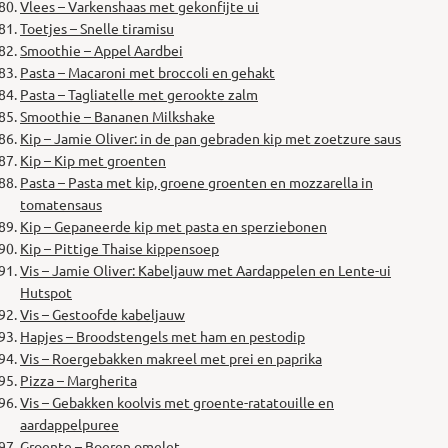
Vlees – Varkenshaas met gekonfijte ui
Toetjes – Snelle tiramisu
Smoothie – Appel Aardbei
Pasta – Macaroni met broccoli en gehakt
Pasta – Tagliatelle met gerookte zalm
Smoothie – Bananen Milkshake
Kip – Jamie Oliver: in de pan gebraden kip met zoetzure saus
Kip – Kip met groenten
Pasta – Pasta met kip, groene groenten en mozzarella in
tomatensaus
Kip – Gepaneerde kip met pasta en sperziebonen
Kip – Pittige Thaise kippensoep
Vis – Jamie Oliver: Kabeljauw met Aardappelen en Lente-ui
Hutspot
Vis – Gestoofde kabeljauw
Hapjes – Broodstengels met ham en pestodip
Vis – Roergebakken makreel met prei en paprika
Pizza – Margherita
Vis – Gebakken koolvis met groente-ratatouille en
aardappelpuree
Groente – Boeren omelet