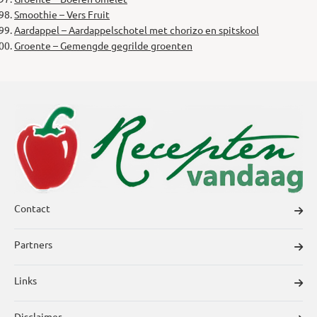
Smoothie – Vers Fruit
Aardappel – Aardappelschotel met chorizo en spitskool
Groente – Gemengde gegrilde groenten
Contact
Partners
Links
Disclaimer