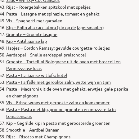
Rijst – Roergebakken spitskool met spekjes
Pasta – Lasagne met spinazie, tomaat en gehakt
Vis – Spaghetti met garnalen
Kip – Pollo alla cacciatora (kip op de jagersmanier)
Groente – Groentelasagne
Kip – Antilliaanse kip
Hapjes – Gordon Ramsay: gevulde courgette-rolletjes
Aardappel – Snelle aardappel-preischotel
Groente – Tortellini Bolognese uit de oven met broccoli en
Parmezaanse kaas
Pasta – Italiaanse witlofschotel
Pasta – Farfalle met gerookte zalm, witte wijn en tijm
Pasta – Macaroni uit de oven met gehakt, erwtjes, gele paprika
en champignons
Vis – Frisse wraps met gerookte zalm en komkommer
Pasta – Pasta met kip, groene groenten en mozzarella in
tomatensaus
Kip – Gegrilde kip in pesto met geroosterde groenten
Smoothie – Aardbei Banaan
Rijst – Risotto met Champignons