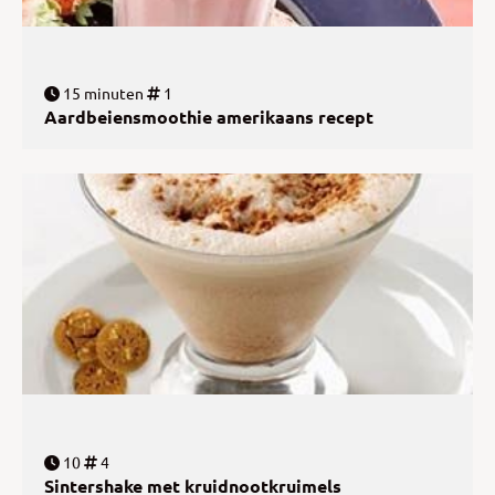
15 minuten
1
Aardbeiensmoothie amerikaans recept
10
4
Sintershake met kruidnootkruimels