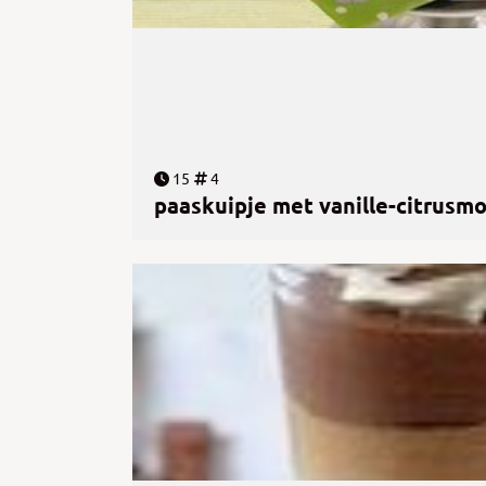
15
4
paaskuipje met vanille-citrusm