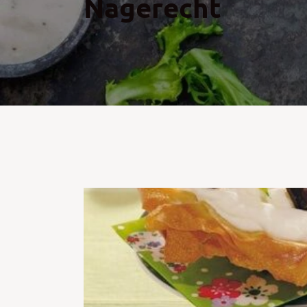
Nagerecht
Kip
Koffie
Pasta
Pizza
Salade
Smoothie
Soep
Tosti
Vis
Vlees