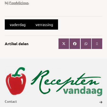
bij
Foodylicious
.
vaderdag
verrassing
Artikel delen
Contact