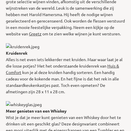
grote selectie wijnen vinden, afkomstig uit de verschillende
wijnstreken van de wereld. Leuk is de samenwerking die zij
hebben met Harold Hamersma. Hij heeft de nodige wijnen
geselecteerd en gerecenseerd. Ook worden de flessen verstuurd
in een mooie feestelijke verpakking. Neem een kijkje op de
website van
Greetz
om te zien welke wijnen je kunt versturen.
Kruidenrek
Alles is net even iets lekkerder met kruiden. Maar waar laat je al
die losse potjes? Met het onderstaande kruidenrek van
Huis &
Comfort
kun je al deze kruiden handig sorteren. Een handig
cadeau voor de kokende man. En het fijne is dat het rek in alle
standaardkeukenkastjes past. Toch even opmeten? De
afmetingen zijn 28 x 11 x 28 cm.
Meer genieten van een Whiskey
Wist je dat je meer kunt genieten van een Whiskey door het te
drinken uit een geschikt glas? Deze designvariant combineert
een mooi uiterlijk met de eigenschappen van een Tumbler en en