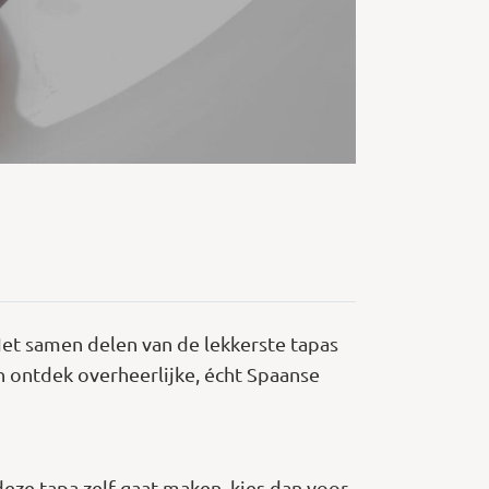
? Het samen delen van de lekkerste tapas
n ontdek overheerlijke, écht Spaanse
deze tapa zelf gaat maken, kies dan voor