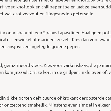
ort, voeg knoflook en chilipeper toe en laat ze even sud
et wat grof zeezout en fijngesneden peterselie.
ijn onmisbaar bij een Spaans tapasdiner. Haal geen potje
catessenwinkel of marineer ze zelf. Kies dan voor zwart
ven, ansjovis en ingelegde groene peper.
ld, gemarineerd vlees. Kies voor varkenshaas, die je ma
 komijnzaad. Gril ze kort in de grillpan, in de oven of
 zijn dikke parten gefrituurde of krokant geroosterde aa
 ontzettend smakelijk. Minstens even simpel in elkaar t