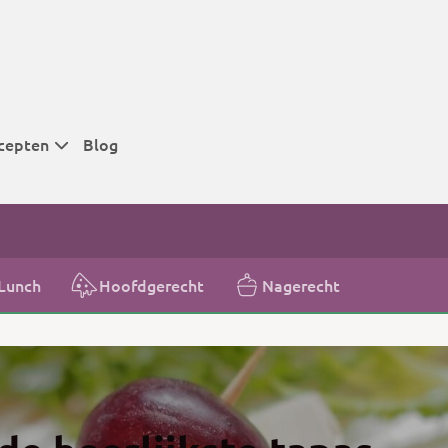
cepten
Blog
 tijden
 tijden
 tijden
Lunch
Hoofdgerecht
Nagerecht
t
r tijden