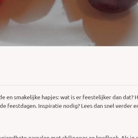
nde en smakelijke hapjes: wat is er feestelijker dan dat
e feestdagen. Inspiratie nodig? Lees dan snel verder e
gloeiendhete garnalen met chilipeper en knoflook. Als je 