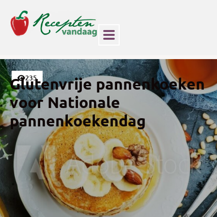
235
Glutenvrije pannenkoeken
voor Nationale
pannenkoekendag