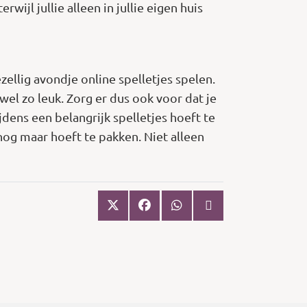
wijl jullie alleen in jullie eigen huis
zellig avondje online spelletjes spelen.
wel zo leuk. Zorg er dus ook voor dat je
jdens een belangrijk spelletjes hoeft te
 nog maar hoeft te pakken. Niet alleen