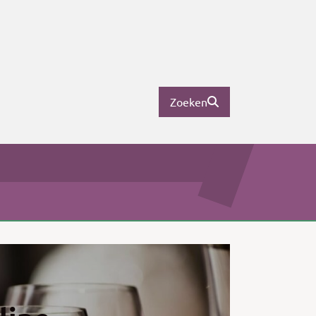
Zoeken