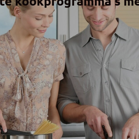
iete kookprogramma s m