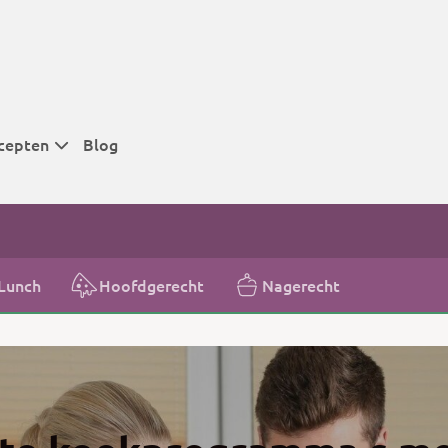
cepten
Blog
 tijden
 tijden
 tijden
Lunch
Hoofdgerecht
Nagerecht
t
r tijden