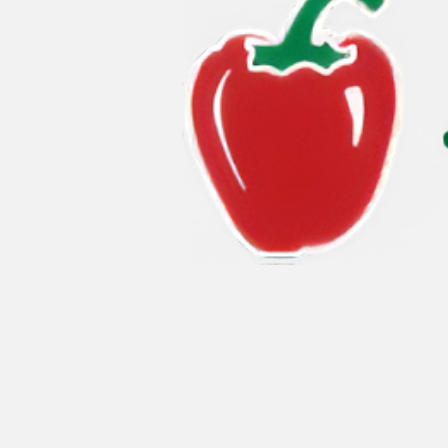
Kip
Koffie
Pasta
Pizza
Salade
Smoothie
Soep
Tosti
Vis
Vlees