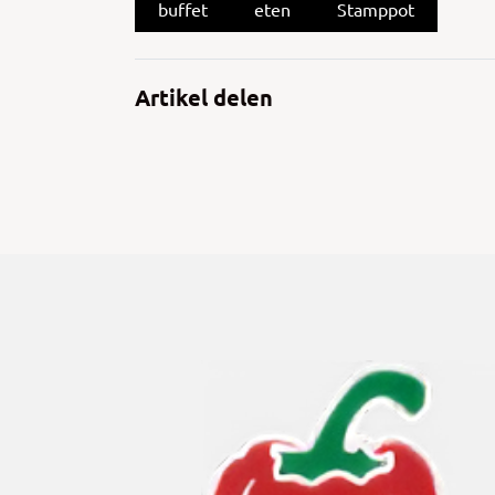
buffet
eten
Stamppot
Artikel delen