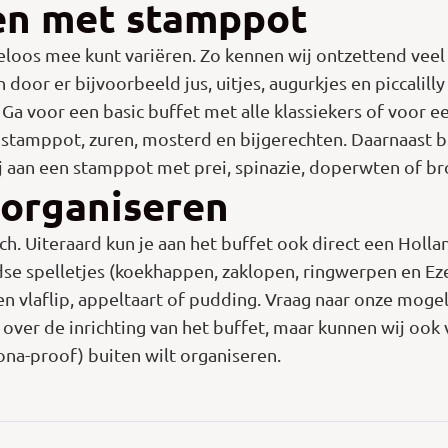
ren met stamppot
deloos mee kunt variëren. Zo kennen wij ontzettend vee
door er bijvoorbeeld jus, uitjes, augurkjes en piccalill
 Ga voor een basic buffet met alle klassiekers of voor ee
n stamppot, zuren, mosterd en bijgerechten. Daarnaast b
j aan een stamppot met prei, spinazie, doperwten of bro
 organiseren
ch. Uiteraard kun je aan het buffet ook direct een Holl
e spelletjes (koekhappen, zaklopen, ringwerpen en Ezel
 een vlaflip, appeltaart of pudding. Vraag naar onze m
over de inrichting van het buffet, maar kunnen wij ook 
rona-proof) buiten wilt organiseren.