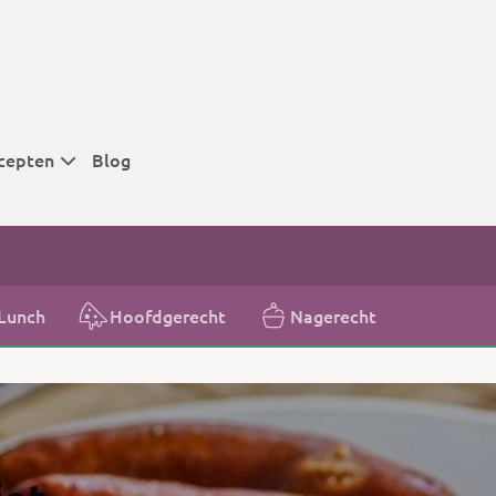
cepten
Blog
 tijden
 tijden
 tijden
Lunch
Hoofdgerecht
Nagerecht
t
r tijden