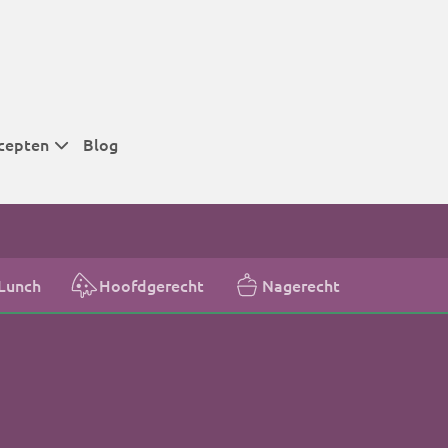
cepten
Blog
 tijden
 tijden
 tijden
Lunch
Hoofdgerecht
Nagerecht
t
r tijden