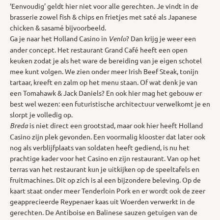
‘Eenvoudig’ geldt hier niet voor alle gerechten. Je vindt in de
brasserie zowel fish & chips en frietjes met saté als Japanese
chicken & sasamé bijvoorbeeld.
Ga je naar het Holland Casino in
Venlo
? Dan krijg je weer een
ander concept. Het restaurant Grand Café heeft een open
keuken zodat je als het ware de bereiding van je eigen schotel
mee kunt volgen. We zien onder meer Irish Beef Steak, tonijn
tartaar, kreeft en zalm op het menu staan. Of wat denk je van
een Tomahawk & Jack Daniels? En ook hier mag het gebouw er
best wel wezen: een futuristische architectuur verwelkomt je en
slorpt je volledig op.
Breda
is niet direct een grootstad, maar ook hier heeft Holland
Casino zijn plek gevonden. Een voormalig klooster dat later ook
nog als verblijfplaats van soldaten heeft gediend, is nu het
prachtige kader voor het Casino en zijn restaurant. Van op het
terras van het restaurant kun je uitkijken op de speeltafels en
fruitmachines. Dit op zich is al een bijzondere beleving. Op de
kaart staat onder meer Tenderloin Pork en er wordt ook de zeer
geapprecieerde Reypenaer kaas uit Woerden verwerkt in de
gerechten. De Antiboise en Balinese sauzen getuigen van de