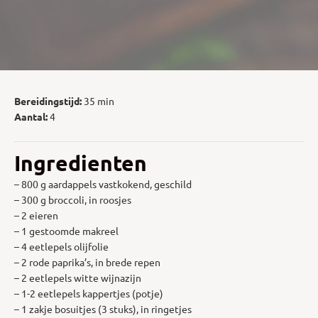
Bereidingstijd:
35 min
Aantal:
4
Ingredienten
– 800 g aardappels vastkokend, geschild
– 300 g broccoli, in roosjes
– 2 eieren
– 1 gestoomde makreel
– 4 eetlepels olijfolie
– 2 rode paprika’s, in brede repen
– 2 eetlepels witte wijnazijn
– 1-2 eetlepels kappertjes (potje)
– 1 zakje bosuitjes (3 stuks), in ringetjes