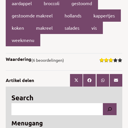
aardappel
broccoli
gestoomd
gestoomde makreel
hollands
kappertjes
koken
makreel
salades
vis
weekmenu
Waardering
(6 beoordelingen)
Artikel delen
Search
Menugang