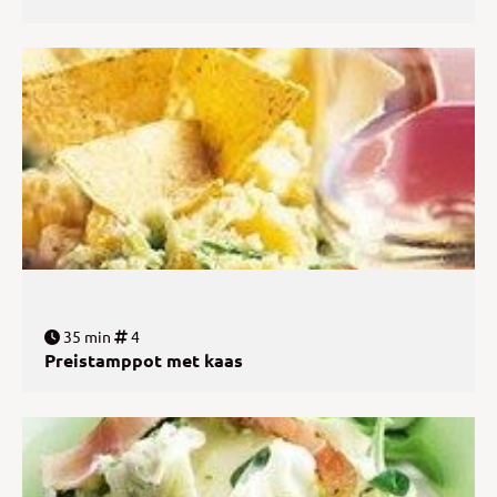
35 min
4
Preistamppot met kaas