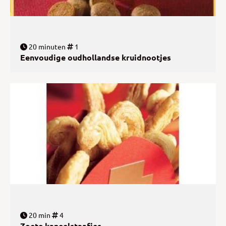
20 minuten
1
Eenvoudige oudhollandse kruidnootjes
20 min
4
Zoete kaneelstaafjes