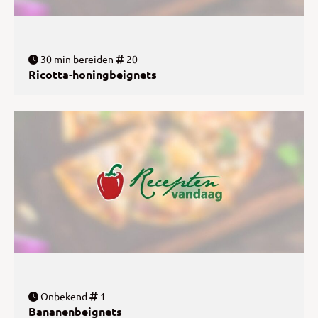
30 min bereiden
20
Ricotta-honingbeignets
Onbekend
1
Bananenbeignets