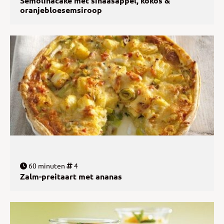
Semolinacake met sinaasappel, kokos &
oranjebloesemsiroop
60 minuten
4
Zalm-preitaart met ananas