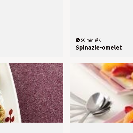
50 min
6
Spinazie-omelet