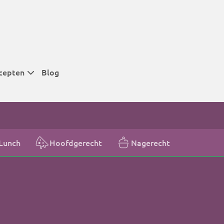
cepten
Blog
 tijden
 tijden
 tijden
Lunch
Hoofdgerecht
Nagerecht
t
r tijden