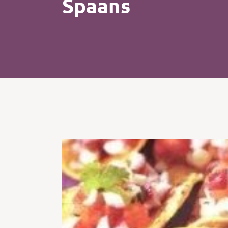
Spaans
Kip
Koffie
Pasta
Pizza
Salade
Smoothie
Soep
Tosti
Vis
Vlees