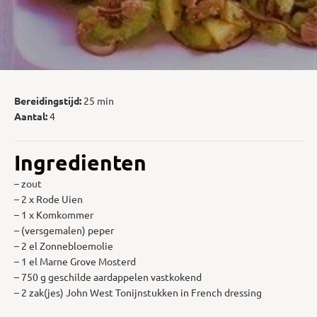
Bereidingstijd:
25 min
Aantal:
4
Ingredienten
– zout
– 2 x Rode Uien
– 1 x Komkommer
– (versgemalen) peper
– 2 el Zonnebloemolie
– 1 el Marne Grove Mosterd
– 750 g geschilde aardappelen vastkokend
– 2 zak(jes) John West Tonijnstukken in French dressing