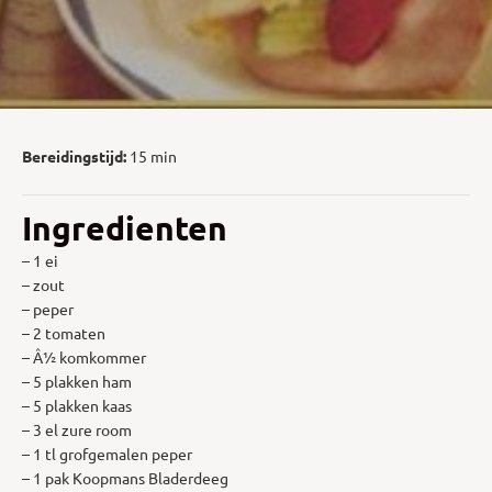
Bereidingstijd:
15 min
Ingredienten
– 1 ei
– zout
– peper
– 2 tomaten
– Â½ komkommer
– 5 plakken ham
– 5 plakken kaas
– 3 el zure room
– 1 tl grofgemalen peper
– 1 pak Koopmans Bladerdeeg