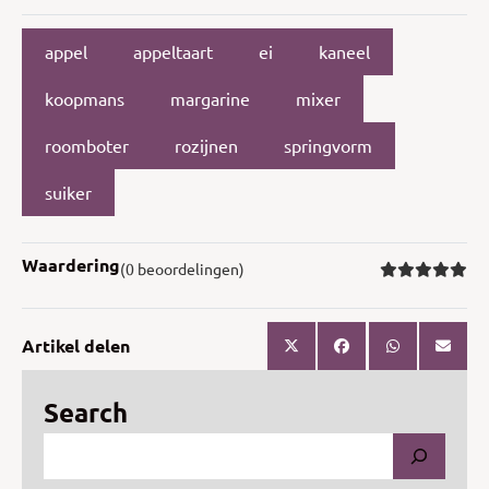
appel
appeltaart
ei
kaneel
koopmans
margarine
mixer
roomboter
rozijnen
springvorm
suiker
Waardering
(0 beoordelingen)
Artikel delen
Search