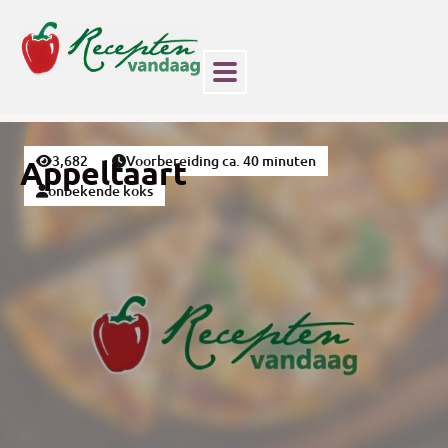
3,682
Voorbereiding ca. 40 minuten
Appeltaart
onbekende koks