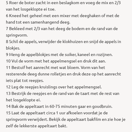
5 Roer de boter zacht in een beslagkom en voeg de mix en 2/3
van het losgeklopte ei toe.
6 Kneed het geheel met een mixer met deeghaken of met de
hand tot een samenhangend deeg.
7 Bekleed met 2/3 van het deeg de bodem en de rand van de
springvorm.
8 Schil de appels, verwijder de klokhuizen en snijd de appels in
blokjes.
9 Meng de appelblokjes met de suiker, kaneel en rozijnen.
10 Vul de vorm met het appelmengsel en druk dit aan.
11 Bestuif het aanrecht met wat bloem. Vorm van het
resterende deeg dunne rolletjes en druk deze op het aanrecht
iets plat tot reepjes.
12 Leg de reepjes kruislings over het appelmengsel.
13 Bestrijk de reepjes en de rand van de taart met de rest van
het losgeklopte ei.
14 Bak de appeltaart in 60-75 minuten gaar en goudbruin.
15 Laat de appeltaart circa 1 uur afkoelen voordat je de
springvorm verwijdert. Bekijk de appeltaart bakfilm en zie hoe je
zelf de lekkerste appeltaart bakt.