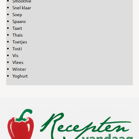
Smoothie
Snel klaar
Soep
Spaans
Taart
Thais
Toetjes
Tosti
Vis
Vlees
Winter
Yoghurt