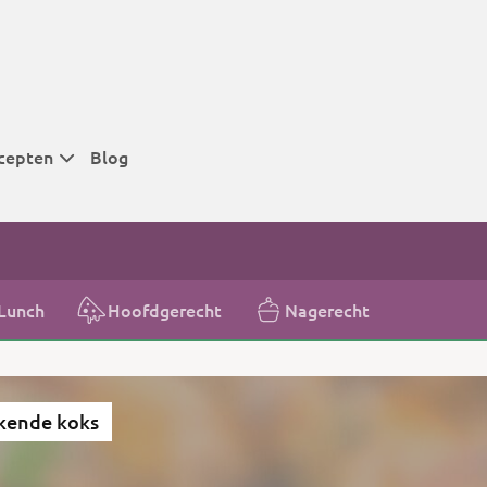
cepten
Blog
 tijden
 tijden
 tijden
Lunch
Hoofdgerecht
Nagerecht
t
r tijden
kende koks