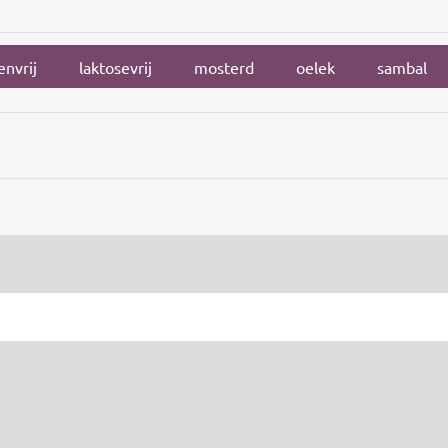
envrij
laktosevrij
mosterd
oelek
sambal