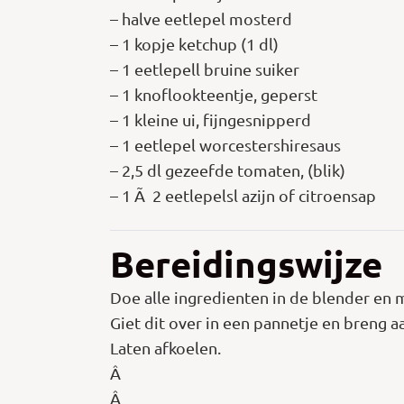
– halve eetlepel mosterd
– 1 kopje ketchup (1 dl)
– 1 eetlepell bruine suiker
– 1 knoflookteentje, geperst
– 1 kleine ui, fijngesnipperd
– 1 eetlepel worcestershiresaus
– 2,5 dl gezeefde tomaten, (blik)
– 1 Ã 2 eetlepelsl azijn of citroensap
Bereidingswijze
Doe alle ingredienten in de blender en m
Giet dit over in een pannetje en breng a
Laten afkoelen.
Â
Â