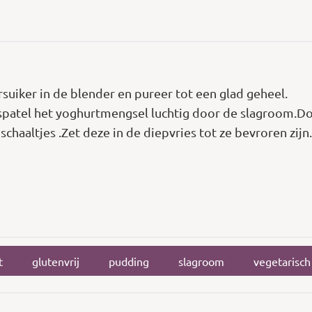
uiker in de blender en pureer tot een glad geheel.
spatel het yoghurtmengsel luchtig door de slagroom.Doe
schaaltjes .Zet deze in de diepvries tot ze bevroren zijn.
t
glutenvrij
pudding
slagroom
vegetarisch