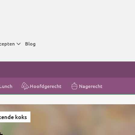
cepten
Blog
 tijden
 tijden
 tijden
Lunch
Hoofdgerecht
Nagerecht
t
r tijden
kende koks