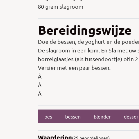
80 gram slagroom
Bereidingswijze
Doe de bessen, de yoghurt en de poeders
De slagroom in een kom. En Sla met uw 
borrelglaasjes (als tussendoortje) ofin 2 
Versier met een paar bessen.
Â
Â
Â
bes
bessen
blender
desser
Waardering
(29 beoordelingen)