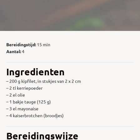
Bereidingstijd:
15 min
Aantal:
4
Ingredienten
– 200 g kipfilet, in stukjes van 2 x 2 cm
– 2 tl kerriepoeder
– 2 el olie
– 1 bakje tauge (125 g)
– 3 el mayonaise
– 4 kaiserbrotchen (broodjes)
Bereidingswijze