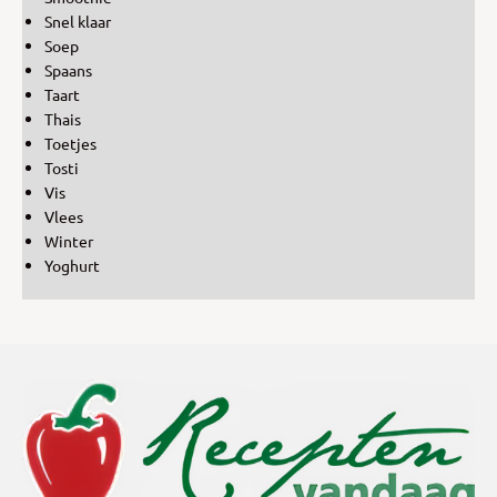
Snel klaar
Soep
Spaans
Taart
Thais
Toetjes
Tosti
Vis
Vlees
Winter
Yoghurt