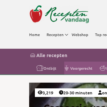
Home
Recepten
Webshop
Top re
Menugangen
Ontbijt
Top 10 aller
Alle recepten
Categorieën
Lunch
Aardappel
Top 25 aller
Voorgerecht
Brood
Top 50 aller
Ontbijt
Voorgerecht
Hoofdgerech
Cake
Top 100 alle
Bijgerecht
Cocktails
Nagerecht
Groente
3,219
20-30 minuten
on
Overige
IJs