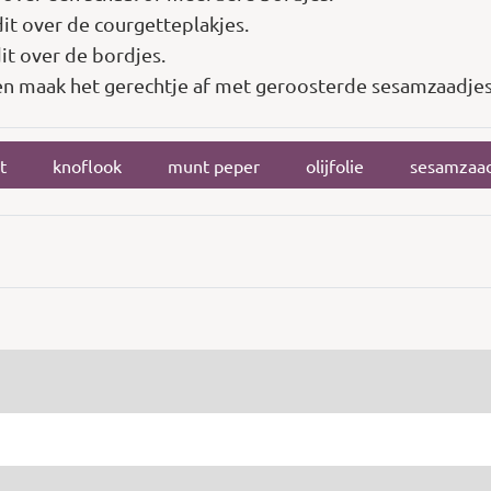
dit over de courgetteplakjes.
dit over de bordjes.
 en maak het gerechtje af met geroosterde sesamzaadje
t
knoflook
munt peper
olijfolie
sesamzaa