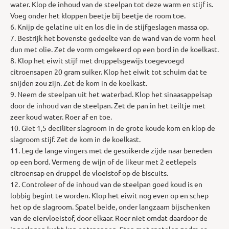
water. Klop de inhoud van de steelpan tot deze warm en stijf is.
Voeg onder het kloppen beetje bij beetje de room toe.
6. Knijp de gelatine uit en los die in de stijfgeslagen massa op.
7. Bestrijk het bovenste gedeelte van de wand van de vorm heel
dun met olie. Zet de vorm omgekeerd op een bord in de koelkast.
8. Klop het eiwit stijf met druppelsgewijs toegevoegd
citroensapen 20 gram suiker. Klop het eiwit tot schuim dat te
snijden zou zijn. Zet de kom in de koelkast.
9. Neem de steelpan uit het waterbad. Klop het sinaasappelsap
door de inhoud van de steelpan. Zet de pan in het teiltje met
zeer koud water. Roer af en toe.
10. Giet 1,5 deciliter slagroom in de grote koude kom en klop de
slagroom stijf. Zet de kom in de koelkast.
11. Leg de lange vingers met de gesuikerde zijde naar beneden
op een bord. Vermeng de wijn of de likeur met 2 eetlepels
citroensap en druppel de vloeistof op de biscuits.
12. Controleer of de inhoud van de steelpan goed koud is en
lobbig begint te worden. Klop het eiwit nog even op en schep
het op de slagroom. Spatel beide, onder langzaam bijschenken
van de eiervloeistof, door elkaar. Roer niet omdat daardoor de
ingeslagen lucht kan ontsnappen. Stop met spatelen zodra er