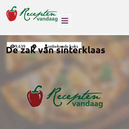
9,639
-
onbekende koks
De zak van sinterklaas