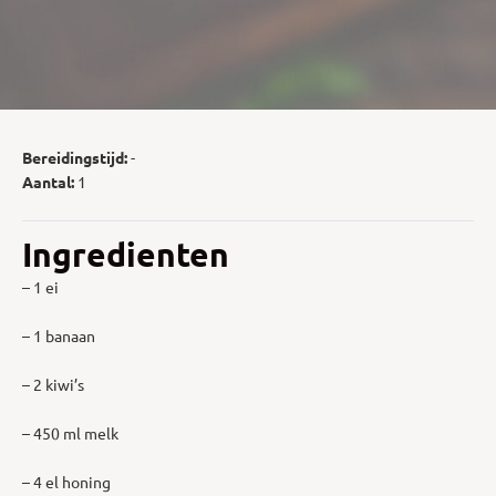
Bereidingstijd:
-
Aantal:
1
Ingredienten
– 1 ei
– 1 banaan
– 2 kiwi’s
– 450 ml melk
– 4 el honing