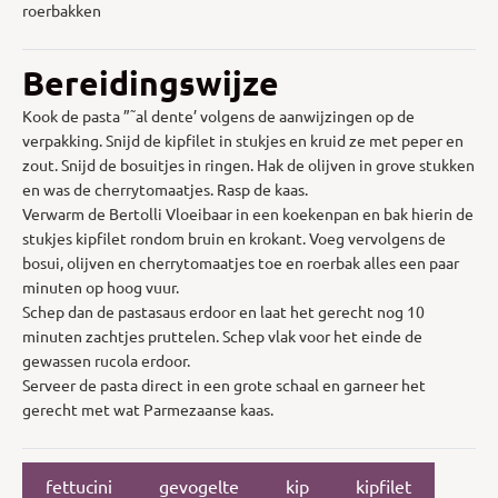
roerbakken
Bereidingswijze
Kook de pasta ”˜al dente’ volgens de aanwijzingen op de
verpakking. Snijd de kipfilet in stukjes en kruid ze met peper en
zout. Snijd de bosuitjes in ringen. Hak de olijven in grove stukken
en was de cherrytomaatjes. Rasp de kaas.
Verwarm de Bertolli Vloeibaar in een koekenpan en bak hierin de
stukjes kipfilet rondom bruin en krokant. Voeg vervolgens de
bosui, olijven en cherrytomaatjes toe en roerbak alles een paar
minuten op hoog vuur.
Schep dan de pastasaus erdoor en laat het gerecht nog 10
minuten zachtjes pruttelen. Schep vlak voor het einde de
gewassen rucola erdoor.
Serveer de pasta direct in een grote schaal en garneer het
gerecht met wat Parmezaanse kaas.
fettucini
gevogelte
kip
kipfilet