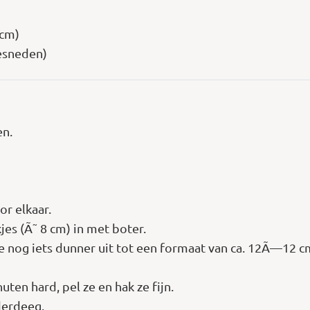
 cm)
gesneden)
en.
or elkaar.
es (Ã˜ 8 cm) in met boter.
ze nog iets dunner uit tot een formaat van ca. 12Ã—12 c
uten hard, pel ze en hak ze fijn.
aderdeeg.