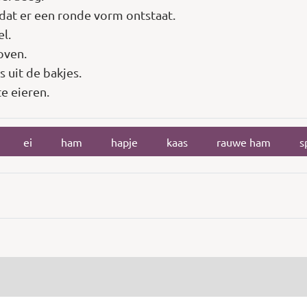
odat er een ronde vorm ontstaat.
l.
oven.
s uit de bakjes.
e eieren.
ei
ham
hapje
kaas
rauwe ham
s