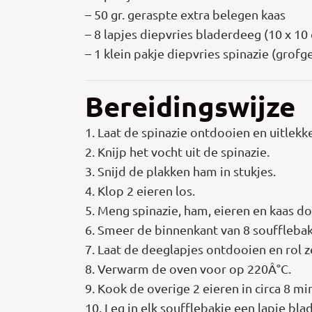
– 50 gr. geraspte extra belegen kaas
– 8 lapjes diepvries bladerdeeg (10 x 10
– 1 klein pakje diepvries spinazie (grof
Bereidingswijze
1. Laat de spinazie ontdooien en uitlekk
2. Knijp het vocht uit de spinazie.
3. Snijd de plakken ham in stukjes.
4. Klop 2 eieren los.
5. Meng spinazie, ham, eieren en kaas do
6. Smeer de binnenkant van 8 soufflebakj
7. Laat de deeglapjes ontdooien en rol 
8. Verwarm de oven voor op 220Â°C.
9. Kook de overige 2 eieren in circa 8 min
10. Leg in elk soufflebakje een lapje bl