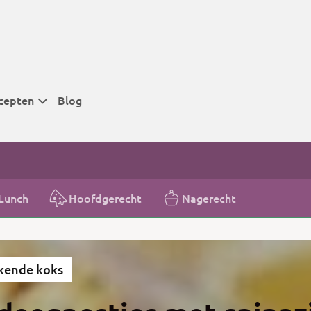
cepten
Blog
 tijden
 tijden
 tijden
Lunch
Hoofdgerecht
Nagerecht
t
r tijden
kende koks