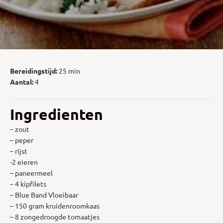
Bereidingstijd:
25 min
Aantal:
4
Ingredienten
– zout
– peper
– rijst
-2 eieren
– paneermeel
– 4 kipfilets
– Blue Band Vloeibaar
– 150 gram kruidenroomkaas
– 8 zongedroogde tomaatjes