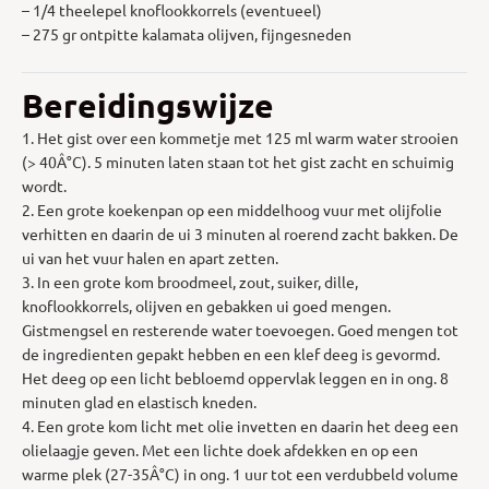
– 1/4 theelepel knoflookkorrels (eventueel)
– 275 gr ontpitte kalamata olijven, fijngesneden
Bereidingswijze
1. Het gist over een kommetje met 125 ml warm water strooien
(> 40Â°C). 5 minuten laten staan tot het gist zacht en schuimig
wordt.
2. Een grote koekenpan op een middelhoog vuur met olijfolie
verhitten en daarin de ui 3 minuten al roerend zacht bakken. De
ui van het vuur halen en apart zetten.
3. In een grote kom broodmeel, zout, suiker, dille,
knoflookkorrels, olijven en gebakken ui goed mengen.
Gistmengsel en resterende water toevoegen. Goed mengen tot
de ingredienten gepakt hebben en een klef deeg is gevormd.
Het deeg op een licht bebloemd oppervlak leggen en in ong. 8
minuten glad en elastisch kneden.
4. Een grote kom licht met olie invetten en daarin het deeg een
olielaagje geven. Met een lichte doek afdekken en op een
warme plek (27-35Â°C) in ong. 1 uur tot een verdubbeld volume