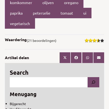
komkommer
olijven
oregano
paprika
peterselie
tomaat
ui
vegetarisch
Waardering
(21 beoordelingen)
Artikel delen
Search
Menugang
Bijgerecht
Hoofdgerecht