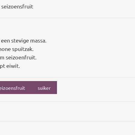
seizoensfruit
t een stevige massa.
hone spuitzak.
am seizoenfruit.
pt eiwit.
eizoensfruit
suiker