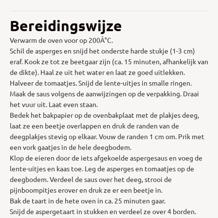
Bereidingswijze
Verwarm de oven voor op 200Â°C.
Schil de asperges en snijd het onderste harde stukje (1-3 cm)
eraf. Kook ze tot ze beetgaar zijn (ca. 15 minuten, afhankelijk van
de dikte). Haal ze uit het water en laat ze goed uitlekken.
Halveer de tomaatjes. Snijd de lente-uitjes in smalle ringen.
Maak de saus volgens de aanwijzingen op de verpakking. Draai
het vuur uit. Laat even staan.
Bedek het bakpapier op de ovenbakplaat met de plakjes deeg,
laat ze een beetje overlappen en druk de randen van de
deegplakjes stevig op elkaar. Vouw de randen 1 cm om. Prik met
een vork gaatjes in de hele deegbodem.
Klop de eieren door de iets afgekoelde aspergesaus en voeg de
lente-uitjes en kaas toe. Leg de asperges en tomaatjes op de
deegbodem. Verdeel de saus over het deeg, strooi de
pijnboompitjes erover en druk ze er een beetje in.
Bak de taart in de hete oven in ca. 25 minuten gaar.
Snijd de aspergetaart in stukken en verdeel ze over 4 borden.