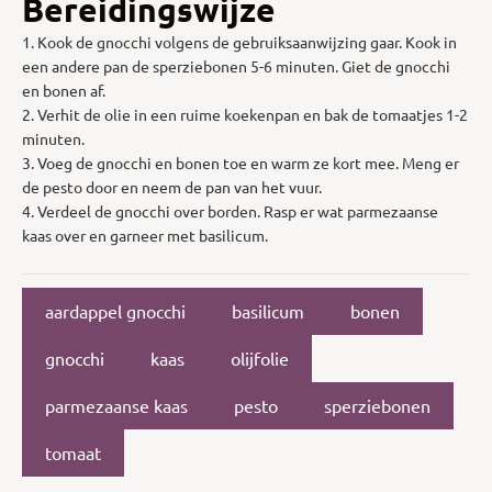
Bereidingswijze
1. Kook de gnocchi volgens de gebruiksaanwijzing gaar. Kook in
een andere pan de sperziebonen 5-6 minuten. Giet de gnocchi
en bonen af.
2. Verhit de olie in een ruime koekenpan en bak de tomaatjes 1-2
minuten.
3. Voeg de gnocchi en bonen toe en warm ze kort mee. Meng er
de pesto door en neem de pan van het vuur.
4. Verdeel de gnocchi over borden. Rasp er wat parmezaanse
kaas over en garneer met basilicum.
aardappel gnocchi
basilicum
bonen
gnocchi
kaas
olijfolie
parmezaanse kaas
pesto
sperziebonen
tomaat