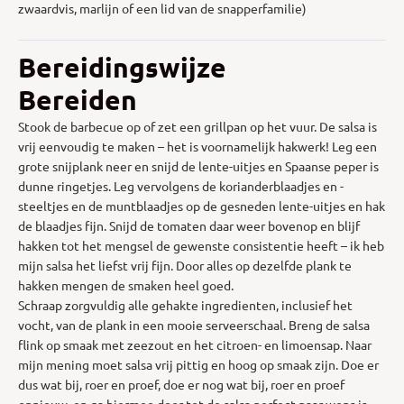
zwaardvis, marlijn of een lid van de snapperfamilie)
Bereidingswijze
Bereiden
Stook de barbecue op of zet een grillpan op het vuur. De salsa is
vrij eenvoudig te maken – het is voornamelijk hakwerk! Leg een
grote snijplank neer en snijd de lente-uitjes en Spaanse peper is
dunne ringetjes. Leg vervolgens de korianderblaadjes en -
steeltjes en de muntblaadjes op de gesneden lente-uitjes en hak
de blaadjes fijn. Snijd de tomaten daar weer bovenop en blijf
hakken tot het mengsel de gewenste consistentie heeft – ik heb
mijn salsa het liefst vrij fijn. Door alles op dezelfde plank te
hakken mengen de smaken heel goed.
Schraap zorgvuldig alle gehakte ingredienten, inclusief het
vocht, van de plank in een mooie serveerschaal. Breng de salsa
flink op smaak met zeezout en het citroen- en limoensap. Naar
mijn mening moet salsa vrij pittig en hoog op smaak zijn. Doe er
dus wat bij, roer en proef, doe er nog wat bij, roer en proef
opnieuw, en ga hiermee door tot de salsa perfect naar wens is.