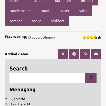
citroen
italiaans
koriander
limoen
mediterrane
munt
paper
salsa
tomaat
tonijn
visfilets
Waardering
(15 beoordelingen)
Artikel delen
Search
Menugang
Bijgerecht
Hoofdgerecht