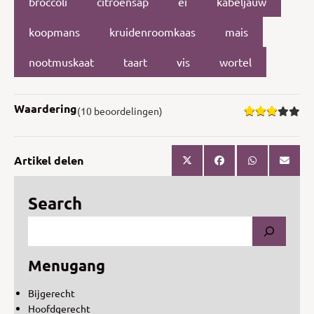
broccoli
citroensap
ei
kabeljauw
koopmans
kruidenroomkaas
mais
nootmuskaat
taart
vis
wortel
Waardering
(10 beoordelingen)
Artikel delen
Search
Menugang
Bijgerecht
Hoofdgerecht