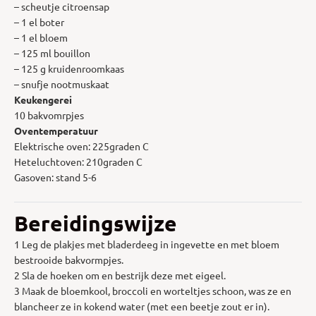
– scheutje citroensap
– 1 el boter
– 1 el bloem
– 125 ml bouillon
– 125 g kruidenroomkaas
– snufje nootmuskaat
Keukengerei
10 bakvomrpjes
Oventemperatuur
Elektrische oven: 225graden C
Heteluchtoven: 210graden C
Gasoven: stand 5-6
Bereidingswijze
1 Leg de plakjes met bladerdeeg in ingevette en met bloem
bestrooide bakvormpjes.
2 Sla de hoeken om en bestrijk deze met eigeel.
3 Maak de bloemkool, broccoli en worteltjes schoon, was ze en
blancheer ze in kokend water (met een beetje zout er in).