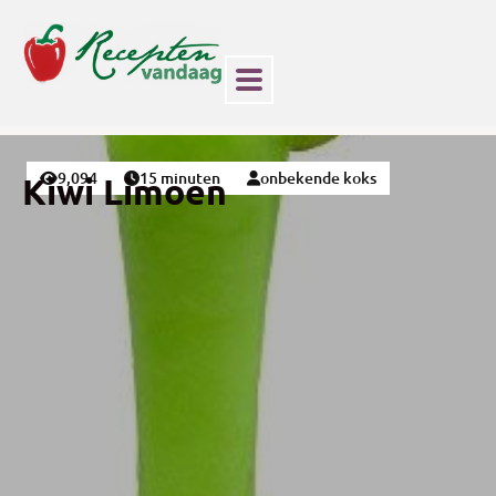
9,094
15 minuten
onbekende koks
Kiwi Limoen