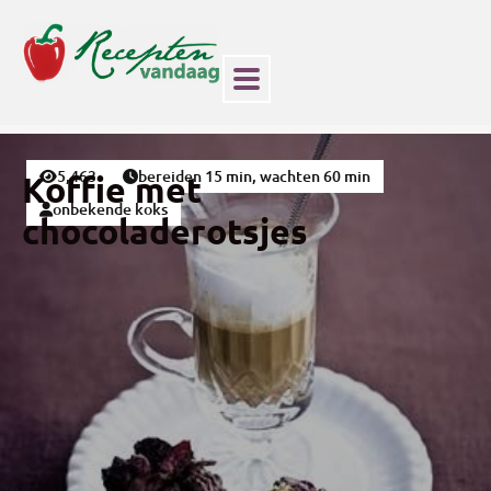
5,463
bereiden 15 min, wachten 60 min
Koffie met
onbekende koks
chocoladerotsjes