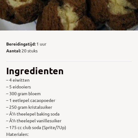
Bereidingstijd:
1 uur
Aantal:
20 stuks
Ingredienten
– 4 eiwitten
– 5 eidooiers
– 300 gram bloem
– 1 eetlepel cacaopoeder
– 250 gram kristalsuiker
– Â½ theelepel baking soda
– Â½ theelepel vanillesuiker
– 175 cc club soda (Sprite/7Up)
Materialen: