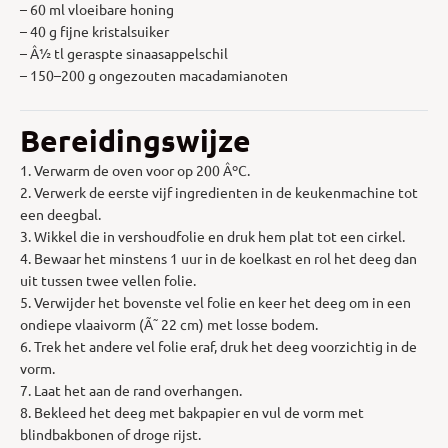
– 60 ml vloeibare honing
– 40 g fijne kristalsuiker
– Â½ tl geraspte sinaasappelschil
– 150–200 g ongezouten macadamianoten
Bereidingswijze
1. Verwarm de oven voor op 200 ÂºC.
2. Verwerk de eerste vijf ingredienten in de keukenmachine tot
een deegbal.
3. Wikkel die in vershoudfolie en druk hem plat tot een cirkel.
4. Bewaar het minstens 1 uur in de koelkast en rol het deeg dan
uit tussen twee vellen folie.
5. Verwijder het bovenste vel folie en keer het deeg om in een
ondiepe vlaaivorm (Ã˜ 22 cm) met losse bodem.
6. Trek het andere vel folie eraf, druk het deeg voorzichtig in de
vorm.
7. Laat het aan de rand overhangen.
8. Bekleed het deeg met bakpapier en vul de vorm met
blindbakbonen of droge rijst.