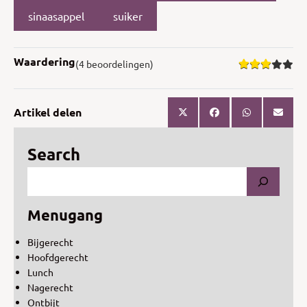
sinaasappel
suiker
Waardering
(4 beoordelingen)
Artikel delen
Search
Menugang
Bijgerecht
Hoofdgerecht
Lunch
Nagerecht
Ontbijt