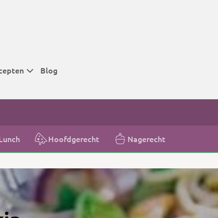
cepten
Blog
 tijden
 tijden
 tijden
Lunch
Hoofdgerecht
Nagerecht
t
r tijden