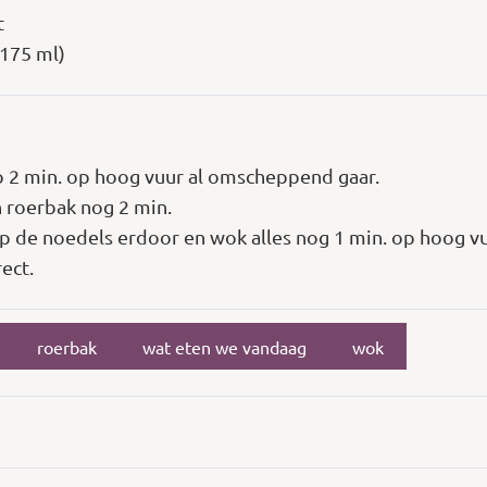
t
 175 ml)
ip 2 min. op hoog vuur al omscheppend gaar.
 roerbak nog 2 min.
p de noedels erdoor en wok alles nog 1 min. op hoog vu
ect.
roerbak
wat eten we vandaag
wok