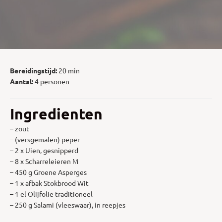
Bereidingstijd:
20 min
Aantal:
4 personen
Ingredienten
– zout
– (versgemalen) peper
– 2 x Uien, gesnipperd
– 8 x Scharreleieren M
– 450 g Groene Asperges
– 1 x afbak Stokbrood Wit
– 1 el Olijfolie traditioneel
– 250 g Salami (vleeswaar), in reepjes