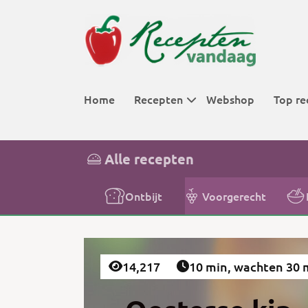
Home
Recepten
Webshop
Top re
Menugangen
Ontbijt
Top 10 aller
Alle recepten
Categorieën
Lunch
Aardappel
Top 25 aller
Voorgerecht
Brood
Top 50 aller
Ontbijt
Voorgerecht
Hoofdgerech
Cake
Top 100 alle
Bijgerecht
Cocktails
Nagerecht
Groente
14,217
10 min, wachten 30 
Overige
IJs