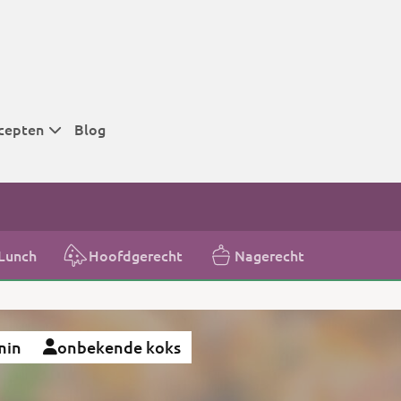
cepten
Blog
 tijden
 tijden
 tijden
Lunch
Hoofdgerecht
Nagerecht
t
r tijden
min
onbekende koks