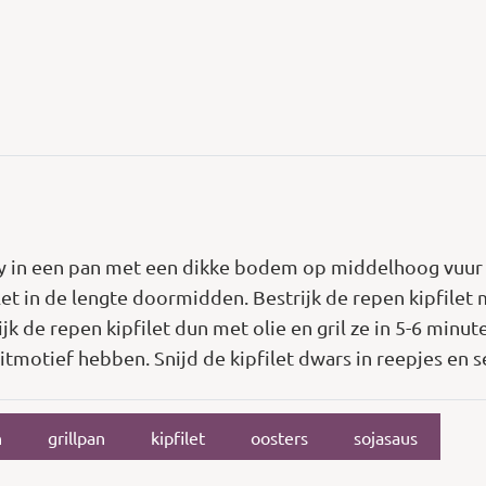
ry in een pan met een dikke bodem op middelhoog vuur 
ilet in de lengte doormidden. Bestrijk de repen kipfile
rijk de repen kipfilet dun met olie en gril ze in 5-6 mi
motief hebben. Snijd de kipfilet dwars in reepjes en se
n
grillpan
kipfilet
oosters
sojasaus