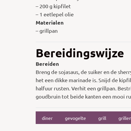
– 200 g kipfilet
– 1 eetlepel olie
Materialen
– grillpan
Bereidingswijze
Bereiden
Breng de sojasaus, de suiker en de sher
het een dikke marinade is. Snijd de kipf
halfuur rusten. Verhit een grillpan. Best
goudbruin tot beide kanten een mooi ruit
diner
gevogelte
grill
grille