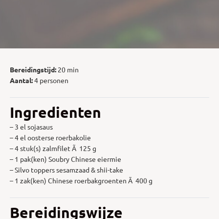
Bereidingstijd:
20 min
Aantal:
4 personen
Ingredienten
– 3 el sojasaus
– 4 el oosterse roerbakolie
– 4 stuk(s) zalmfilet Ã 125 g
– 1 pak(ken) Soubry Chinese eiermie
– Silvo toppers sesamzaad & shii-take
– 1 zak(ken) Chinese roerbakgroenten Ã 400 g
Bereidingswijze