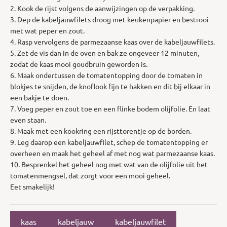
2. Kook de rijst volgens de aanwijzingen op de verpakking.
3. Dep de kabeljauwfilets droog met keukenpapier en bestrooi
met wat peper en zout.
4. Rasp vervolgens de parmezaanse kaas over de kabeljauwfilets.
5. Zet de vis dan in de oven en bak ze ongeveer 12 minuten,
zodat de kaas mooi goudbruin geworden is.
6. Maak ondertussen de tomatentopping door de tomaten in
blokjes te snijden, de knoflook fijn te hakken en dit bij elkaar in
een bakje te doen.
7. Voeg peper en zout toe en een flinke bodem olijfolie. En laat
even staan.
8. Maak met een kookring een rijsttorentje op de borden.
9. Leg daarop een kabeljauwfilet, schep de tomatentopping er
overheen en maak het geheel af met nog wat parmezaanse kaas.
10. Besprenkel het geheel nog met wat van de olijfolie uit het
tomatenmengsel, dat zorgt voor een mooi geheel.
Eet smakelijk!
kaas
kabeljauw
kabeljauwfilet