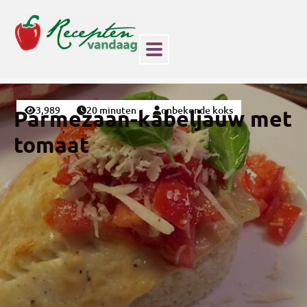
3,989
20 minuten
onbekende koks
Parmezaan-kabeljauw met
tomaat