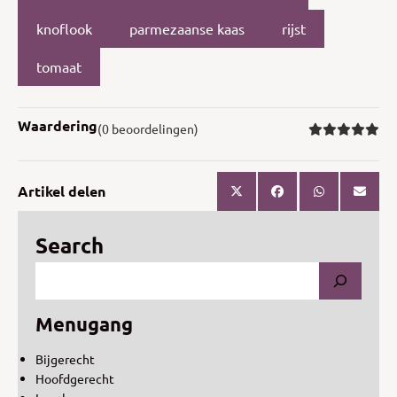
knoflook
parmezaanse kaas
rijst
tomaat
Waardering
(0 beoordelingen)
Artikel delen
Search
Menugang
Bijgerecht
Hoofdgerecht