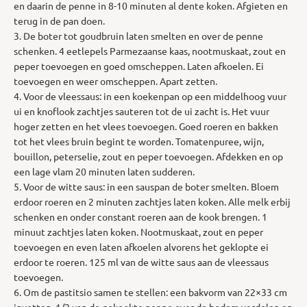
en daarin de penne in 8-10 minuten al dente koken. Afgieten en
terug in de pan doen.
3. De boter tot goudbruin laten smelten en over de penne
schenken. 4 eetlepels Parmezaanse kaas, nootmuskaat, zout en
peper toevoegen en goed omscheppen. Laten afkoelen. Ei
toevoegen en weer omscheppen. Apart zetten.
4. Voor de vleessaus: in een koekenpan op een middelhoog vuur
ui en knoflook zachtjes sauteren tot de ui zacht is. Het vuur
hoger zetten en het vlees toevoegen. Goed roeren en bakken
tot het vlees bruin begint te worden. Tomatenpuree, wijn,
bouillon, peterselie, zout en peper toevoegen. Afdekken en op
een lage vlam 20 minuten laten sudderen.
5. Voor de witte saus: in een sauspan de boter smelten. Bloem
erdoor roeren en 2 minuten zachtjes laten koken. Alle melk erbij
schenken en onder constant roeren aan de kook brengen. 1
minuut zachtjes laten koken. Nootmuskaat, zout en peper
toevoegen en even laten afkoelen alvorens het geklopte ei
erdoor te roeren. 125 ml van de witte saus aan de vleessaus
toevoegen.
6. Om de pastitsio samen te stellen: een bakvorm van 22×33 cm
invetten. 1/2 van de gekookte penne over de bodem verdelen en