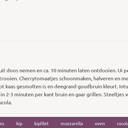
t doos nemen en ca. 10 minuten laten ontdooien. Ui pe
strooien. Cherrytomaatjes schoonmaken, halveren en met 
 kaas gesmolten is en deegrand goudbruin kleurt. Intuss
 in 2-3 minuten per kant bruin en gaar grillen. Steeltjes
ucola.
ans
kip
kipfilet
mozzarella
oven
rucol