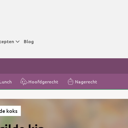
cepten
Blog
 tijden
 tijden
 tijden
Lunch
Hoofdgerecht
Nagerecht
t
r tijden
de koks