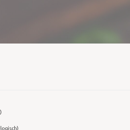
)
ologisch)