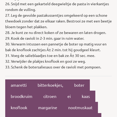
26. Snijd met een gekarteld deegwieltje de pasta in vierkantjes
rondom de vulling.
27. Leg de gevulde pastakussentjes omgekeerd op een schone
theedoek zonder dat ze elkaar raken. Bestrooi ze met een beetje
bloem tegen het plakken.
28. Je kunt ze nu direct koken of ze bewaren en laten drogen.
29. Kook de ravioli in 2-3 min. gaar in ruim water.
30. Verwarm intussen een pannetje de boter op matig vuur en
bak de knoflook zachtjes Â± 2 min. tot hij goudgeel kleurt.
31. Voeg de salieblaadjes toe en bak ze Â± 30 sec. mee.
32. Verwijder de plakjes knoflook en gooi ze weg.
33. Schenk de botersaliesaus over de ravioli met pompoen.
amaretti
bitterkoekjes,
boter
broodkruim
citroen
ei
kaas
knoflook
margarine
nootmuskaat