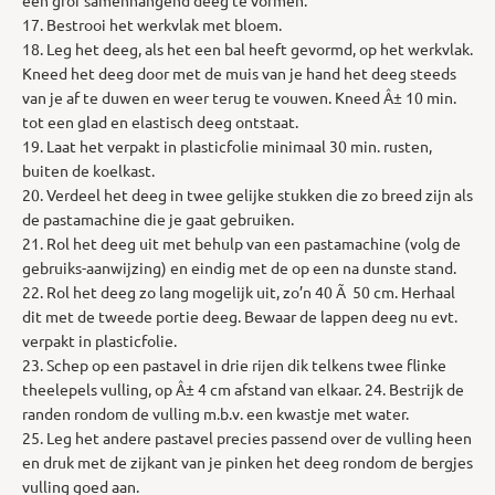
17. Bestrooi het werkvlak met bloem.
18. Leg het deeg, als het een bal heeft gevormd, op het werkvlak.
Kneed het deeg door met de muis van je hand het deeg steeds
van je af te duwen en weer terug te vouwen. Kneed Â± 10 min.
tot een glad en elastisch deeg ontstaat.
19. Laat het verpakt in plasticfolie minimaal 30 min. rusten,
buiten de koelkast.
20. Verdeel het deeg in twee gelijke stukken die zo breed zijn als
de pastamachine die je gaat gebruiken.
21. Rol het deeg uit met behulp van een pastamachine (volg de
gebruiks-aanwijzing) en eindig met de op een na dunste stand.
22. Rol het deeg zo lang mogelijk uit, zo’n 40 Ã 50 cm. Herhaal
dit met de tweede portie deeg. Bewaar de lappen deeg nu evt.
verpakt in plasticfolie.
23. Schep op een pastavel in drie rijen dik telkens twee flinke
theelepels vulling, op Â± 4 cm afstand van elkaar. 24. Bestrijk de
randen rondom de vulling m.b.v. een kwastje met water.
25. Leg het andere pastavel precies passend over de vulling heen
en druk met de zijkant van je pinken het deeg rondom de bergjes
vulling goed aan.