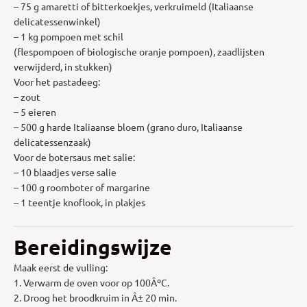
– 75 g amaretti of bitterkoekjes, verkruimeld (Italiaanse
delicatessenwinkel)
– 1 kg pompoen met schil
(flespompoen of biologische oranje pompoen), zaadlijsten
verwijderd, in stukken)
Voor het pastadeeg:
– zout
– 5 eieren
– 500 g harde Italiaanse bloem (grano duro, Italiaanse
delicatessenzaak)
Voor de botersaus met salie:
– 10 blaadjes verse salie
– 100 g roomboter of margarine
– 1 teentje knoflook, in plakjes
Bereidingswijze
Maak eerst de vulling:
1. Verwarm de oven voor op 100ÂºC.
2. Droog het broodkruim in Â± 20 min.