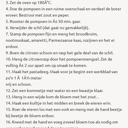
3. Zet de oven op 180Â°C.
4. Doe de pompoen in een ruime ovenschaal en verdeel de boter
erover. Bestrooi met zout en peper.
5. Rooster de pompoen in Â± 50 min. gaar.
6. Verwijder de schil (dat gaat nu gemakkelijk).
7. Stamp de pompoen fijn en meng het broodkruim,
nootmuskaat, amaretti, Parmezaanse kaas, rozijnen en het ei
erdoor.
9. Boen de citroen schoon en rasp het gele deel van de schil.
10. Meng de citroenrasp door het pompoenmengsel. Zet de
vulling Â± 2 uur apart om op smaak te komen.
11. Maak het pastadeeg. Maak voor je begint een werkblad van
zo’n 1 Ã 1Â½ meter
vrij en schoon.
12. Zet een kommetje met water en een kwastje klaar.
13. Meng in een wijde kom de bloem met het zout. .
14. Maak een kuiltje in het midden en breek de eieren erin.
15. Roer de eieren los met een vork en meng met de hand beetje
bij beetje de bloem erdoor.
16. Kneed met de hand en voeg zoveel bloem toe als nodig om
een grof samenhangend deeg te vormen.